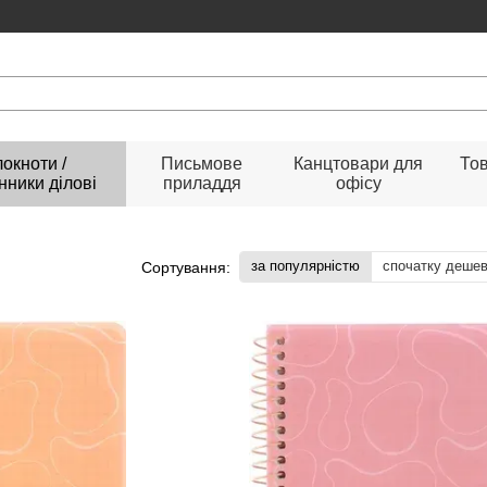
окноти /
Письмове
Канцтовари для
Тов
ники ділові
приладдя
офісу
за популярністю
спочатку деше
Сортування: