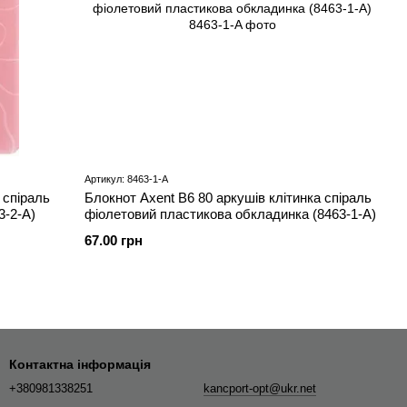
Артикул: 8463-1-A
 спіраль
Блокнот Axent В6 80 аркушів клітинка спіраль
3-2-A)
фіолетовий пластикова обкладинка (8463-1-A)
67.00 грн
Контактна інформація
+380981338251
kancport-opt@ukr.net