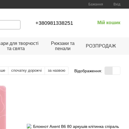
Бажання
Вхід
+380981338251
Мій кошик
ари для творчості
Рюкзаки та
РОЗПРОДАЖ
та свята
пенали
вше
спочатку дорожчі
за назвою
Відображення: