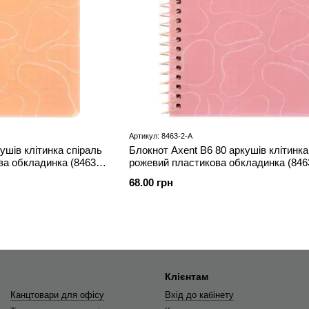
Артикул: 8463-2-A
ушів клітинка спіраль
Блокнот Axent В6 80 аркушів клітинка
а обкладинка (8463-
рожевий пластикова обкладинка (846
68.00 грн
Клієнтам
Канцтовари для офісу
Вхід до кабінету