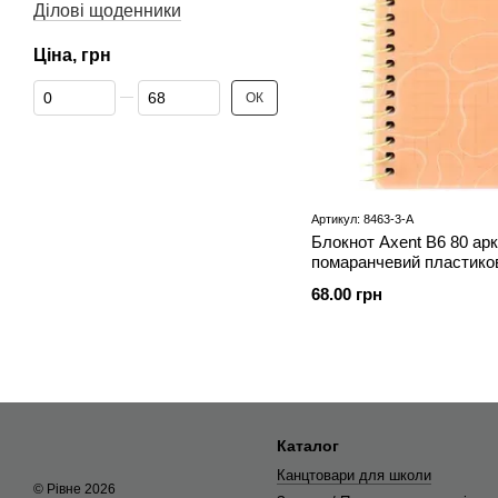
Ділові щоденники
Ціна, грн
Від Ціна, грн
До Ціна, грн
ОК
Артикул: 8463-3-A
Блокнот Axent В6 80 арк
помаранчевий пластиков
3-A)
68.00 грн
Каталог
Канцтовари для школи
© Рівне 2026